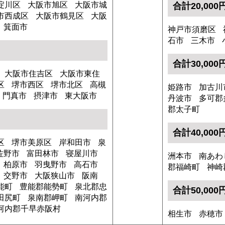
淀川区
大阪市旭区
大阪市城
合計20,00
市西成区
大阪市鶴見区
大阪
箕面市
神戸市須磨区
石市
三木市
合計30,00
大阪市住吉区
大阪市東住
区
堺市西区
堺市北区
高槻
姫路市
加古川
門真市
摂津市
東大阪市
丹波市
多可郡
郡太子町
合計40,00
区
堺市美原区
岸和田市
泉
佐野市
富田林市
寝屋川市
洲本市
南あわ
柏原市
羽曳野市
高石市
郡福崎町
神崎
交野市
大阪狭山市
阪南
能町
豊能郡能勢町
泉北郡忠
合計50,00
田尻町
泉南郡岬町
南河内郡
河内郡千早赤阪村
相生市
赤穂市