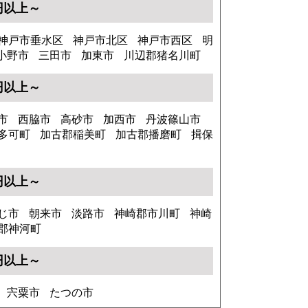
0円以上～
神戸市垂水区
神戸市北区
神戸市西区
明
小野市
三田市
加東市
川辺郡猪名川町
0円以上～
市
西脇市
高砂市
加西市
丹波篠山市
多可町
加古郡稲美町
加古郡播磨町
揖保
0円以上～
じ市
朝来市
淡路市
神崎郡市川町
神崎
郡神河町
0円以上～
宍粟市
たつの市