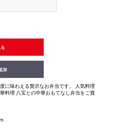
れる
追加
度に味わえる贅沢なお弁当です。 人気料理
華料理 八宝との中華おもてなし弁当をご賞
mm