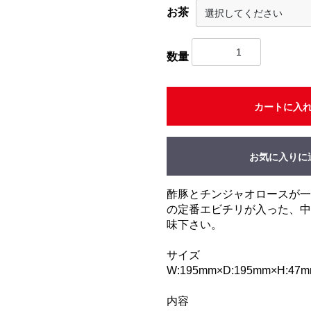
お茶
数量
カートに入
お気に入りに
酢豚とチンジャオロースが一
の定番エビチリが入った、中
味下さい。
サイズ
W:195mm×D:195mm×H:47
内容