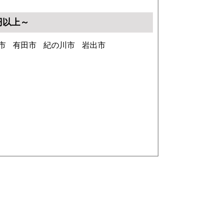
0円以上～
市
有田市
紀の川市
岩出市